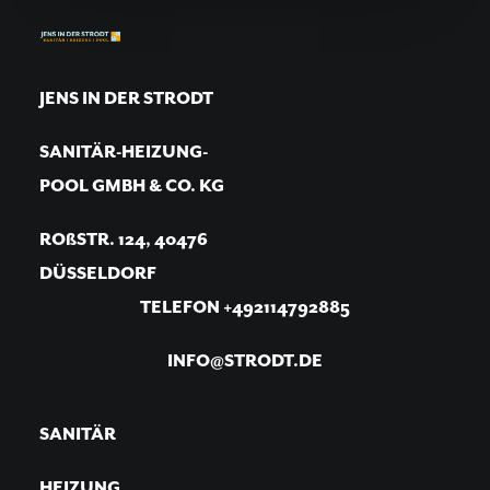
JENS IN DER STRODT
SANITÄR-HEIZUNG-
POOL GMBH & CO. KG
ROßSTR. 124, 40476
DÜSSELDORF
TELEFON +492114792885
INFO@STRODT.DE
SANITÄR
HEIZUNG