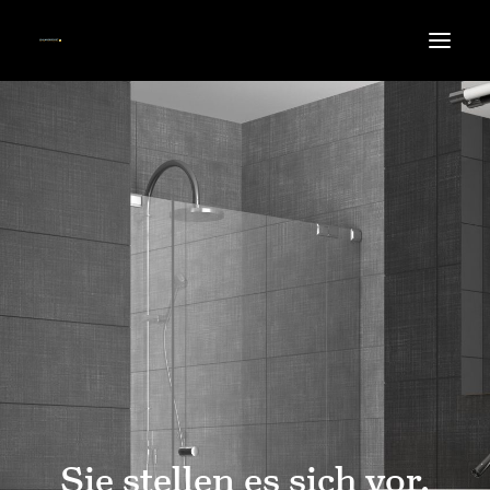
SANITÄR
HEIZUNG
POOL
ÜBER UNS
KARRIERE
KONTAKT
Sie stellen es sich vor,