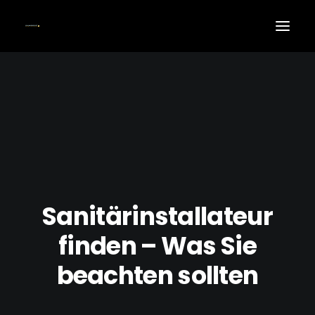
SANITÄR
HEIZUNG
POOL
ÜBER UNS
KARRIERE
KONTAKT
Sanitärinstallateur
finden – Was Sie
beachten sollten