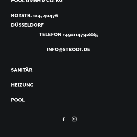
POOL GMBH & CO. KG
ROßSTR. 124, 40476
DÜSSELDORF
TELEFON +492114792885
INFO@STRODT.DE
SANITÄR
HEIZUNG
POOL