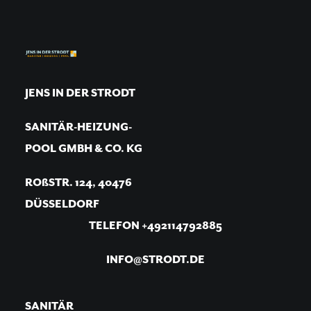
JENS IN DER STRODT
SANITÄR-HEIZUNG-
POOL GMBH & CO. KG
ROßSTR. 124, 40476
DÜSSELDORF
TELEFON +492114792885
INFO@STRODT.DE
SANITÄR