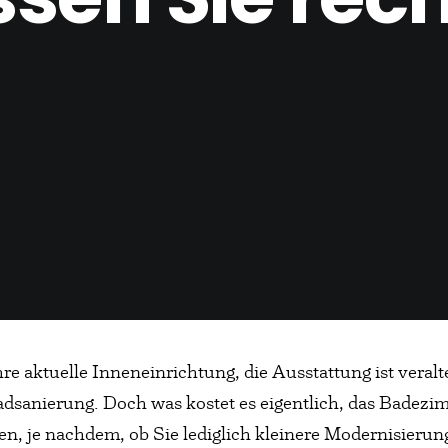
hre aktuelle Inneneinrichtung, die Ausstattung ist veralt
adsanierung. Doch was kostet es eigentlich, das Badezi
en, je nachdem, ob Sie lediglich kleinere Modernisieru