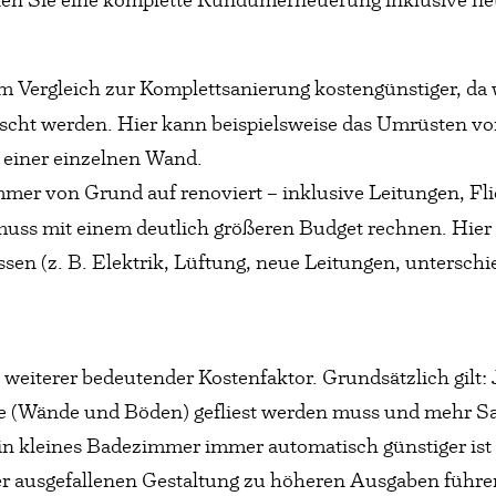
 im Vergleich zur Komplettsanierung kostengünstiger, da
scht werden. Hier kann beispielsweise das Umrüsten von
 einer einzelnen Wand.
mmer von Grund auf renoviert – inklusive Leitungen, Fl
ss mit einem deutlich größeren Budget rechnen. Hier fa
en (z. B. Elektrik, Lüftung, neue Leitungen, unterschi
eiterer bedeutender Kostenfaktor. Grundsätzlich gilt: J
che (Wände und Böden) gefliest werden muss und mehr 
in kleines Badezimmer immer automatisch günstiger ist 
er ausgefallenen Gestaltung zu höheren Ausgaben führe