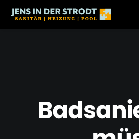
Badsanie
müs